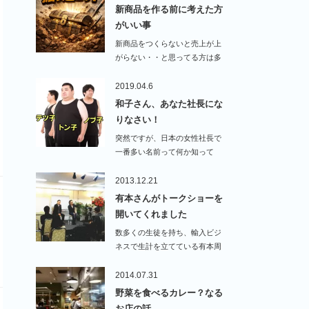
新商品を作る前に考えた方
がいい事
新商品をつくらないと売上が上
がらない・・と思ってる方は多
いと思います…
2019.04.6
和子さん、あなた社長にな
りなさい！
突然ですが、日本の女性社長で
一番多い名前って何か知って
ま…
2013.12.21
有本さんがトークショーを
開いてくれました
数多くの生徒を持ち、輸入ビジ
ネスで生計を立てている有本周
平さんが私の…
2014.07.31
野菜を食べるカレー？なる
お店の話