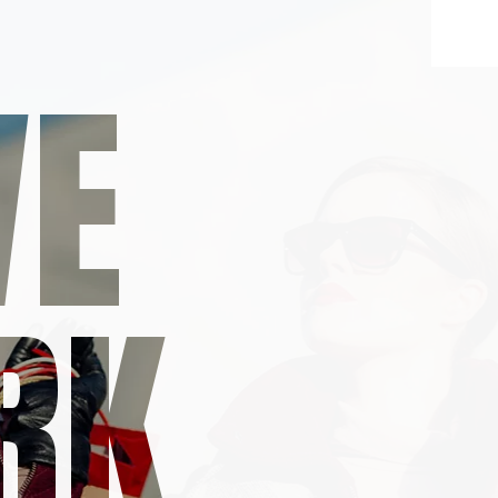
VE
RK