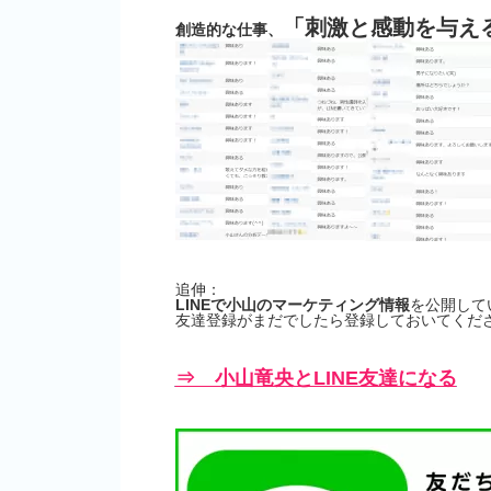
「刺激と感動を与え
創造的な仕事、
追伸：
LINEで小山のマーケティング情報
を公開して
友達登録がまだでしたら登録しておいてくださ
⇒ 小山竜央とLINE友達になる