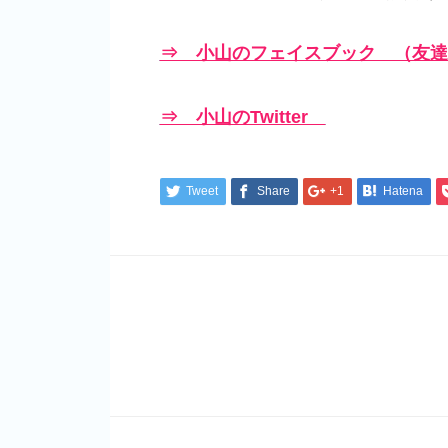
⇒ 小山のフェイスブック （友達
⇒ 小山のTwitter
Tweet
Share
+1
Hatena