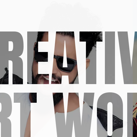
REATI
RT WO