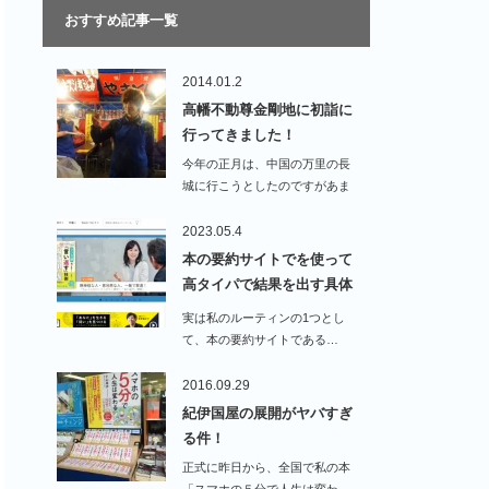
おすすめ記事一覧
2014.01.2
高幡不動尊金剛地に初詣に
行ってきました！
今年の正月は、中国の万里の長
城に行こうとしたのですがあま
りの寒さに辞めておけ…
2023.05.4
本の要約サイトでを使って
高タイパで結果を出す具体
的…
実は私のルーティンの1つとし
て、本の要約サイトである…
2016.09.29
紀伊国屋の展開がヤバすぎ
る件！
正式に昨日から、全国で私の本
「スマホの５分で人生は変わ