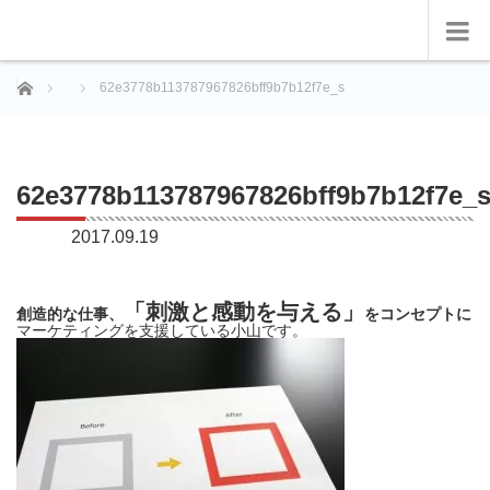
ホーム
62e3778b113787967826bff9b7b12f7e_s
62e3778b113787967826bff9b7b12f7e_
2017.09.19
「刺激と感動を与える」
創造的な仕事、
をコンセプトに
マーケティングを支援している小山です。