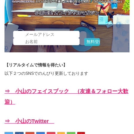
【リアルタイムで情報を得たい】
以下２つのSNSでのんびり更新しております
⇒ 小山のフェイスブック （友達＆フォロー大歓
迎）
⇒ 小山のTwitter