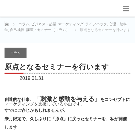
ホーム
コラム
,
ビジネス・起業
,
マーケティング
,
ライフハック
,
心理・脳科
学
,
自己成長
,
講演・セミナー（コラム）
原点となるセミナーを行います
コラム
原点となるセミナーを行います
2019.01.31
「刺激と感動を与える」
創造的な仕事、
をコンセプトに
マーケティングを支援している小山です。
すでにご存じかもしれませんが、
来月限定で、久しぶりに『原点』に戻ったセミナーを、私が開催
します