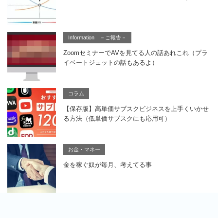
Information －ご報告－
ZoomセミナーでAVを見てる人の話あれこれ（プラ
イベートジェットの話もあるよ）
コラム
【保存版】高単価サブスクビジネスを上手くいかせ
る方法（低単価サブスクにも応用可）
お金・マネー
金を稼ぐ奴が毎月、考えてる事