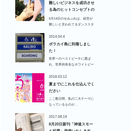
難しいビジネスを成功させ
る為のヒットコンセプトの
作…
6月14日のせみぷれは、経営が
難しいと言われてるダンススタ
ジオで、…
2014.04.4
ボラカイ島に到着しまし
た！
世界一のベストビーチに選ば
れ、世界的有名なホワイトビー
チがあるボラカイ島にや…
2018.03.12
夏までにこれを仕込んでく
ださい
ここ数日間、私の二大テーマに
なっているものが…
2017.08.19
8月20日新刊「神速スモー
ル起業」発売いたします