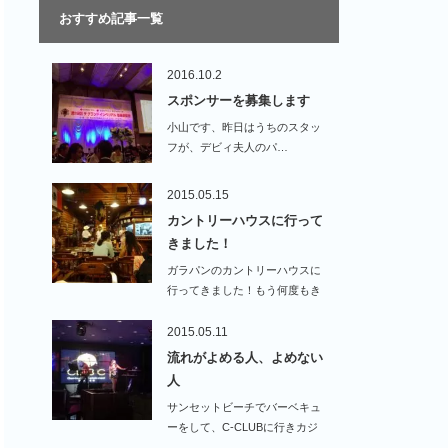
おすすめ記事一覧
2016.10.2
スポンサーを募集します
小山です、昨日はうちのスタッ
フが、デビィ夫人のパ…
2015.05.15
カントリーハウスに行って
きました！
ガラパンのカントリーハウスに
行ってきました！もう何度もき
てるのですが、肉…
2015.05.11
流れがよめる人、よめない
人
サンセットビーチでバーベキュ
ーをして、C-CLUBに行きカジ
ノで遊んできました！…