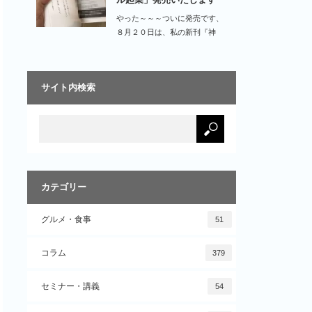
やった～～～ついに発売です、
８月２０日は、私の新刊『神
速…
サイト内検索
カテゴリー
グルメ・食事
51
コラム
379
セミナー・講義
54