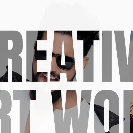
REATI
RT WO