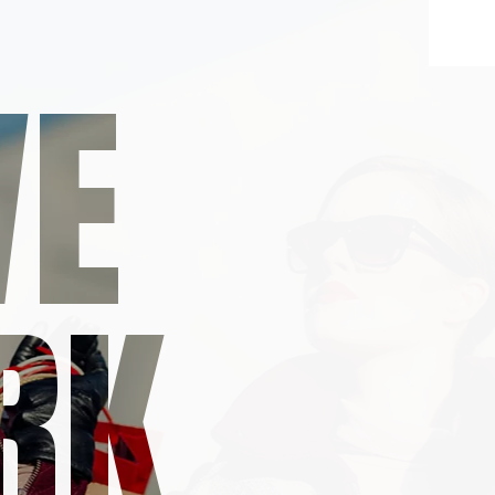
VE
RK