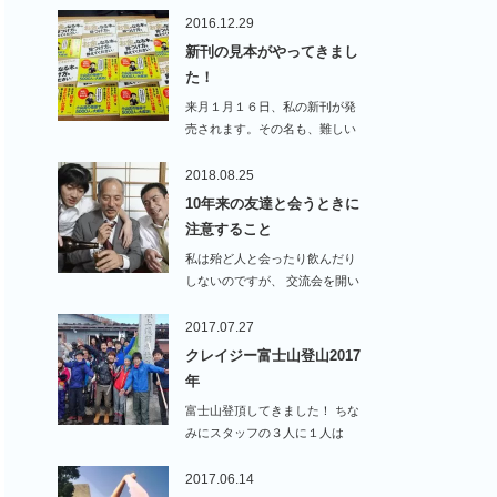
2016.12.29
新刊の見本がやってきまし
た！
来月１月１６日、私の新刊が発
売されます。その名も、難しい
ことはできません…
2018.08.25
10年来の友達と会うときに
注意すること
私は殆ど人と会ったり飲んだり
しないのですが、 交流会を開い
たり、セミナ…
2017.07.27
クレイジー富士山登山2017
年
富士山登頂してきました！ ちな
みにスタッフの３人に１人は
登…
2017.06.14