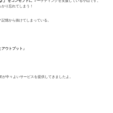
る」
をコンセプトに
マーケティングを支援している小山です。
っかり忘れてしまう！
？記憶から抜けてしまっている。
とアウトプット」
NEが中々よいサービスを提供してきましたよ。
。