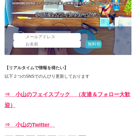
【リアルタイムで情報を得たい】
以下２つのSNSでのんびり更新しております
⇒ 小山のフェイスブック （友達＆フォロー大歓
迎）
⇒ 小山のTwitter