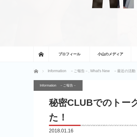
ホーム
プロフィール
小山のメディア
ホーム
Information －ご報告－
,
What's New －最近の
Information －ご報告－
秘密CLUBでのト
た！
2018.01.16