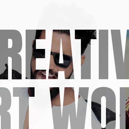
REATI
RT WO