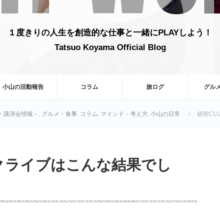
１度きりの人生を創造的な仕事と一緒にPLAYしよう！
Tatsuo Koyama Official Blog
小山の活動報告
コラム
旅ログ
グル
活動・講演会情報－
,
グルメ・食事
,
コラム
,
マインド・考え方
,
小山の日常
秘密CL
ークライブはこんな結果でし