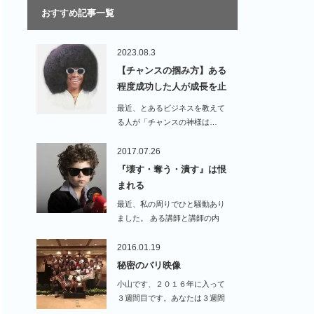
おすすめ記事一覧
2023.08.3
【チャンスの掴み方】ある
程度成功した人が成長を止
め…
最近、とあるビジネスを教えて
る人が「チャンスの神様は…
2017.07.26
『壊す・奪う・潰す』は恨
まれる
最近、私の周りでひと騒動あり
ました。 ある講師と講師の内
容…
2016.01.19
秘密のバリ映像
小山です、２０１６年に入って
３週間目です。あなたは３週間
前と比べて、…