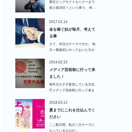
東京ビッグサイトセミナーまで
残り後28日！という事で、 昨…
2017.01.14
金を稼ぐ奴が毎月、考えて
る事
さて、本日のテーマですが、 毎
月一番最初にやっておいた方が
いい事です。…
2014.02.15
メディア芸術祭に行って来
ました！
毎年欠かさず参加している文化
庁メディア芸術祭に行って来ま
した！今年はジョジョ…
2018.03.12
夏までにこれを仕込んでく
ださい
ここ数日間、私の二大テーマに
なっているものが…