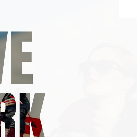
VE
RK