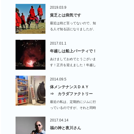
2019.03.9
貧乏とは病気です
最近は殆ど言ってないので、知
る人ぞ知る話になりましたが、
…
2017.01.1
年越しは船上パーティで！
あけましておめでとうございま
す！正月を迎えました！年越し
はクルーザー…
2014.09.5
体メンテナンスＤＡＹ
⇒ カラダファクトリー
最近の私は、定期的にジムに行
っているのですが、それと同時
にずっとやっている事…
2017.04.14
福の神と夜川さん