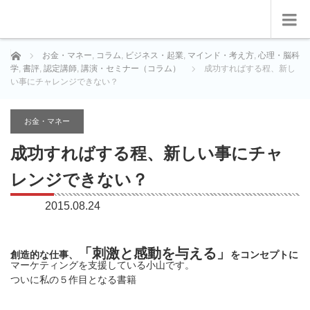
ホーム
お金・マネー
,
コラム
,
ビジネス・起業
,
マインド・考え方
,
心理・脳科
学
,
書評
,
認定講師
,
講演・セミナー（コラム）
成功すればする程、新し
い事にチャレンジできない？
お金・マネー
成功すればする程、新しい事にチャ
レンジできない？
2015.08.24
「刺激と感動を与える」
創造的な仕事、
をコンセプトに
マーケティングを支援している小山です。
ついに私の５作目となる書籍