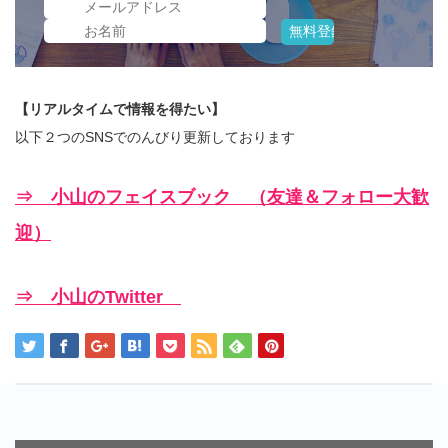
【リアルタイムで情報を得たい】
以下２つのSNSでのんびり更新しております
⇒ 小山のフェイスブック （友達＆フォロー大歓
迎）
⇒ 小山のTwitter