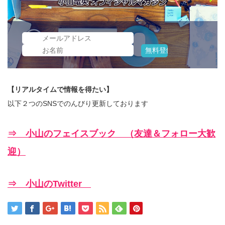
【リアルタイムで情報を得たい】
以下２つのSNSでのんびり更新しております
⇒ 小山のフェイスブック （友達＆フォロー大歓
迎）
⇒ 小山のTwitter